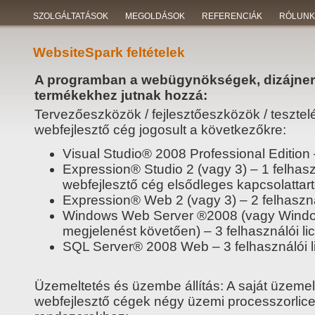
SZOLGÁLTATÁSOK
MEGOLDÁSOK
REFERENCIÁK
RÓLUNK
WebsiteSpark feltételek
A programban a webügynökségek, dizájner 
termékekhez jutnak hozzá:
Tervezőeszközök / fejlesztőeszközök / teszte
webfejlesztő cég jogosult a következőkre:
Visual Studio® 2008 Professional Edition –
Expression® Studio 2 (vagy 3) – 1 felhaszn
webfejlesztő cég elsődleges kapcsolattar
Expression® Web 2 (vagy 3) – 2 felhaszná
Windows Web Server ®2008 (vagy Wind
megjelenést követően) – 3 felhasználói li
SQL Server® 2008 Web – 3 felhasználói l
Üzemeltetés és üzembe állítás: A saját üzeme
webfejlesztő cégek négy üzemi processzorlice