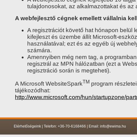
tulajdonosokat, az alkalmazottakat és az a
A webfejlesztő cégnek emellett vállalnia kel
A regisztrációt követő hat hónapon belül 
kifejleszt és üzembe állít Microsoft-eszkö
használatával; ezt és az egyéb új webhely
számára.
Amennyiben még nem tag, a programban 
regisztrál az MPN hálózatban (ezt a Web
regisztráció során is megteheti).
TM
A Microsoft WebsiteSpark
program részlete
tájékozódhat:
http://www.microsoft.com/hun/startupzone/pa
Elérhetőségeink | Telefon: +36-70-6168466 | Email: info@ewima.hu