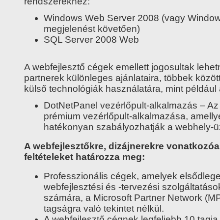
rendszerekhez:
Windows Web Server 2008 (vagy Window
megjelenést követően)
SQL Server 2008 Web
A webfejlesztő cégek emellett jogosultak lehe
partnerek különleges ajánlataira, többek között
külső technológiák használatára, mint például
DotNetPanel vezérlőpult-alkalmazás – A
prémium vezérlőpult-alkalmazása, amellye
hatékonyan szabályozhatják a webhely-ü
A webfejlesztőkre, dizájnerekre vonatkozó
feltételeket határozza meg:
Professzionális cégek, amelyek elsődle
webfejlesztési és -tervezési szolgáltatáso
számára, a Microsoft Partner Network (
tagságra való tekintet nélkül.
A webfejlesztő cégnek legfeljebb 10 tagja 