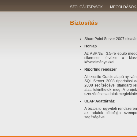
SZOLGÁLTATÁSOK
MEGOLDÁSOK
Biztosítás
SharePoint Server 2007 oktatá
Honlap
Az ASP.NET 3.5-re épülő megol
sikeresen ötvözte a klassz
követelményekkel.
Riporting rendszer
A biztosító Oracle alapú nyilván
SQL Server 2008 riportolási a
2008 segítségével standard je
alatt tekinthetők meg. A proje
szerződéses adatok megtekinté
OLAP Adattárház
A biztosító ügyviteli rendszeré
az adatok többfajta szempon
segítségével.