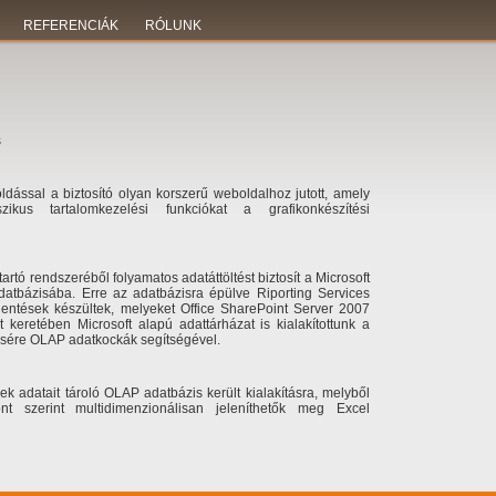
REFERENCIÁK
RÓLUNK
s
dással a biztosító olyan korszerű weboldalhoz jutott, amely
ikus tartalomkezelési funkciókat a grafikonkészítési
tartó rendszeréből folyamatos adatáttöltést biztosít a Microsoft
datbázisába. Erre az adatbázisra épülve Riporting Services
lentések készültek, melyeket Office SharePoint Server 2007
kt keretében Microsoft alapú adattárházat is kialakítottunk a
sére OLAP adatkockák segítségével.
nek adatait tároló OLAP adatbázis került kialakításra, melyből
t szerint multidimenzionálisan jeleníthetők meg Excel