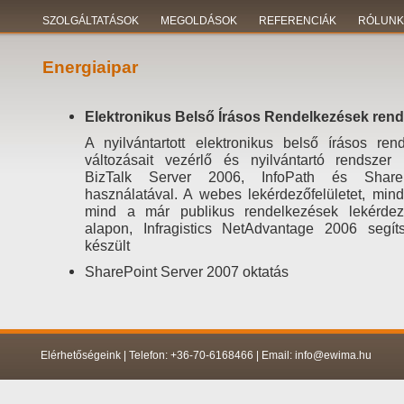
SZOLGÁLTATÁSOK
MEGOLDÁSOK
REFERENCIÁK
RÓLUNK
Energiaipar
Elektronikus Belső Írásos Rendelkezések ren
A nyilvántartott elektronikus belső írásos re
változásait vezérlő és nyilvántartó rendszer k
BizTalk Server 2006, InfoPath és Share
használatával. A webes lekérdezőfelületet, min
mind a már publikus rendelkezések lekérde
alapon, Infragistics NetAdvantage 2006 segít
készült
SharePoint Server 2007 oktatás
Elérhetőségeink | Telefon: +36-70-6168466 | Email: info@ewima.hu