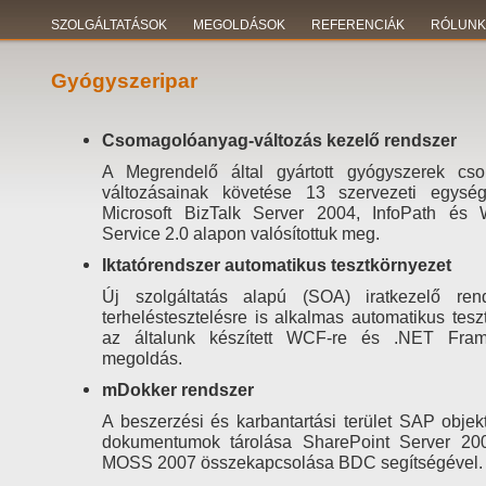
SZOLGÁLTATÁSOK
MEGOLDÁSOK
REFERENCIÁK
RÓLUNK
Gyógyszeripar
Csomagolóanyag-változás kezelő rendszer
A Megrendelő által gyártott gyógyszerek cs
változásainak követése 13 szervezeti egysé
Microsoft BizTalk Server 2004, InfoPath és
Service 2.0 alapon valósítottuk meg.
Iktatórendszer automatikus tesztkörnyezet
Új szolgáltatás alapú (SOA) iratkezelő ren
terheléstesztelésre is alkalmas automatikus tesz
az általunk készített WCF-re és .NET Fram
megoldás.
mDokker rendszer
A beszerzési és karbantartási terület SAP obje
dokumentumok tárolása SharePoint Server 20
MOSS 2007 összekapcsolása BDC segítségével.