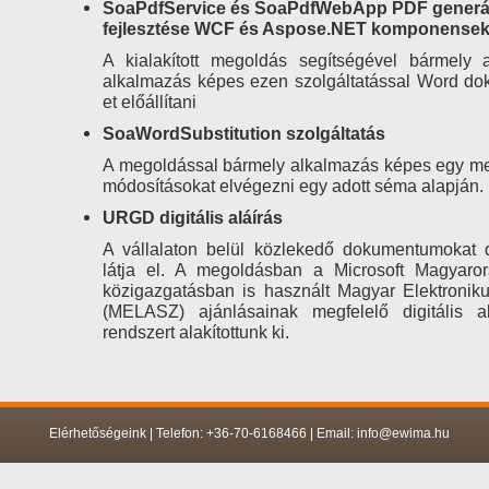
SoaPdfService és SoaPdfWebApp PDF generál
fejlesztése WCF és Aspose.NET komponensek 
A kialakított megoldás segítségével bármely 
alkalmazás képes ezen szolgáltatással Word d
et előállítani
SoaWordSubstitution szolgáltatás
A megoldással bármely alkalmazás képes egy me
módosításokat elvégezni egy adott séma alapján.
URGD digitális aláírás
A vállalaton belül közlekedő dokumentumokat dig
látja el. A megoldásban a Microsoft Magyaror
közigazgatásban is használt Magyar Elektroniku
(MELASZ) ajánlásainak megfelelő digitális al
rendszert alakítottunk ki.
Elérhetőségeink | Telefon: +36-70-6168466 | Email: info@ewima.hu