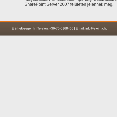
SharePoint Server 2007 felületen jelennek meg.
Elérhetőségeink | Telefon: +36-70-6168466 | Email: info@ewima.hu