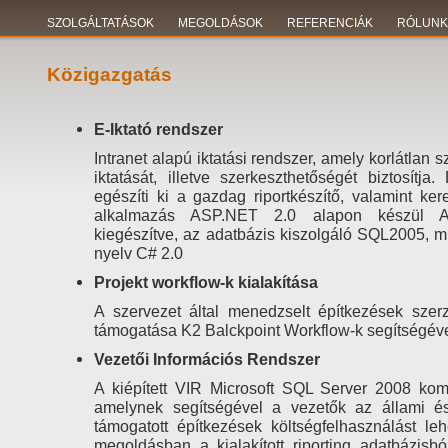
SZOLGÁLTATÁSOK
MEGOLDÁSOK
REFERENCIÁK
RÓLUNK
Közigazgatás
E-Iktató rendszer
Intranet alapú iktatási rendszer, amely korlátlan 
iktatását, illetve szerkeszthetőségét biztosítja.
egészíti ki a gazdag riportkészítő, valamint ker
alkalmazás ASP.NET 2.0 alapon készül AJ
kiegészítve, az adatbázis kiszolgáló SQL2005, 
nyelv C# 2.0
Projekt workflow-k kialakítása
A szervezet által menedzselt építkezések szer
támogatása K2 Balckpoint Workflow-k segítségéve
Vezetői Információs Rendszer
A kiépített VIR Microsoft SQL Server 2008 kom
amelynek segítségével a vezetők az állami és
támogatott építkezések költségfelhasználást le
megoldásban a kialakított riporting adatbázisbó