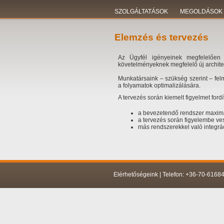
SZOLGÁLTATÁSOK
MEGOLDÁSOK
Elemzés és tervezés
Az Ügyfél igényeinek megfelelően 
követelményeknek megfelelő új architek
Munkatársaink – szükség szerint – felmé
a folyamatok optimalizálására.
A tervezés során kiemelt figyelmet ford
a bevezetendő rendszer maximál
a tervezés során figyelembe ve
más rendszerekkel való integrá
Elérhetőségeink | Telefon: +36-70-6168