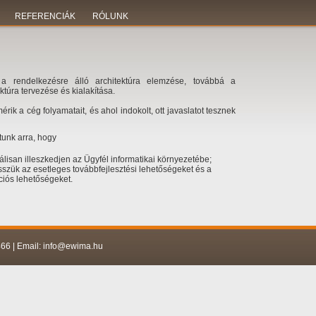
REFERENCIÁK
RÓLUNK
a rendelkezésre álló architektúra elemzése, továbbá a
túra tervezése és kialakítása.
rik a cég folyamatait, és ahol indokolt, ott javaslatot tesznek
ítunk arra, hogy
isan illeszkedjen az Ügyfél informatikai környezetébe;
sszük az esetleges továbbfejlesztési lehetőségeket és a
ciós lehetőségeket.
466 | Email: info@ewima.hu