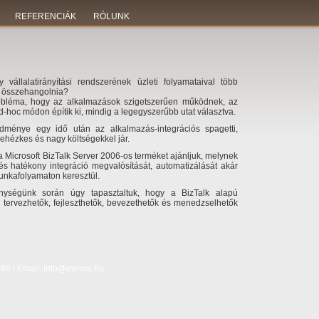
REFERENCIÁK
RÓLUNK
vállalatirányítási rendszerének üzleti folyamataival több
tt összehangolnia?
robléma, hogy az alkalmazások szigetszerűen működnek, az
d-hoc módon építik ki, mindig a legegyszerűbb utat választva.
edménye egy idő után az alkalmazás-integrációs spagetti,
hézkes és nagy költségekkel jár.
Microsoft BizTalk Server 2006-os terméket ajánljuk, melynek
 és hatékony integráció megvalósítását, automatizálását akár
unkafolyamaton keresztül.
enységünk során úgy tapasztaltuk, hogy a BizTalk alapú
 tervezhetők, fejleszthetők, bevezethetők és menedzselhetők
466 | Email: info@ewima.hu