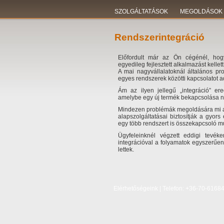
SZOLGÁLTATÁSOK
MEGOLDÁSOK
Rendszerintegráció
Előfordult már az Ön cégénél, hogy 
egyedileg fejlesztett alkalmazást kelle
A mai nagyvállalatoknál általános p
egyes rendszerek közötti kapcsolatot a
Ám az ilyen jellegű „integráció” er
amelybe egy új termék bekapcsolása ne
Mindezen problémák megoldására mi a 
alapszolgáltatásai biztosítják a gyors
egy több rendszert is összekapcsoló m
Ügyfeleinknél végzett eddigi tevék
integrációval a folyamatok egyszerűen
lettek.
Elérhetőségeink | Telefon: +36-70-6168